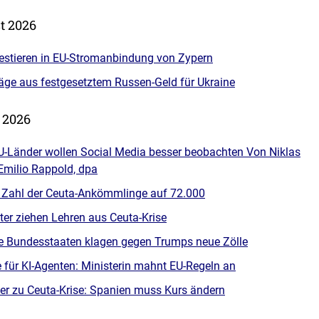
t 2026
estieren in EU-Stromanbindung von Zypern
räge aus festgesetztem Russen-Geld für Ukraine
t 2026
EU-Länder wollen Social Media besser beobachten Von Niklas
Emilio Rappold, dpa
 Zahl der Ceuta-Ankömmlinge auf 72.000
ter ziehen Lehren aus Ceuta-Krise
 Bundesstaaten klagen gegen Trumps neue Zölle
 für KI-Agenten: Ministerin mahnt EU-Regeln an
r zu Ceuta-Krise: Spanien muss Kurs ändern