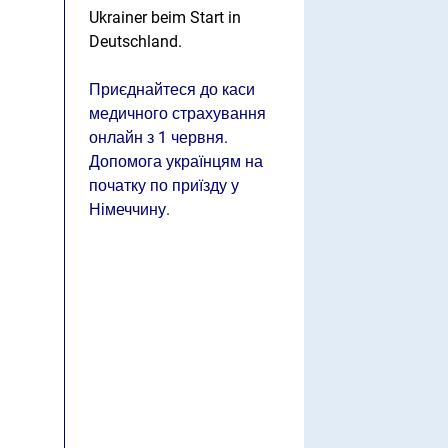
Ukrainer beim Start in
Deutschland.
Приєднайтеся до каси
медичного страхування
онлайн з 1 червня.
Допомога українцям на
початку по приїзду у
Німеччину.