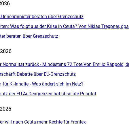
2026
EU-Innenminister beraten über Grenzschutz
iten: Was folgt aus der Krise in Ceuta? Von Niklas Treppner, dpa
ter beraten über Grenzschutz
 2026
ur Normalität zurück - Mindestens 72 Tote Von Emilio Rappold, 
erschärft Debatte über EU-Grenzschutz
für KI-Inhalte - Was ändert sich im Netz?
utz der EU-Außengrenzen hat absolute Priorität
 2026
r will nach Ceuta mehr Rechte für Frontex