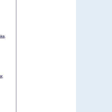
ke,
r,