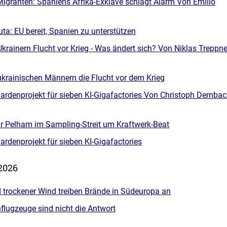
igranten: Spaniens Afrika-Exklave schlägt Alarm Von Emilio
ta: EU bereit, Spanien zu unterstützen
krainern Flucht vor Krieg - Was ändert sich? Von Niklas Treppne
ukrainischen Männern die Flucht vor dem Krieg
liardenprojekt für sieben KI-Gigafactories Von Christoph Dernbac
ür Pelham im Sampling-Streit um Kraftwerk-Beat
liardenprojekt für sieben KI-Gigafactories
 2026
d trockener Wind treiben Brände in Südeuropa an
flugzeuge sind nicht die Antwort