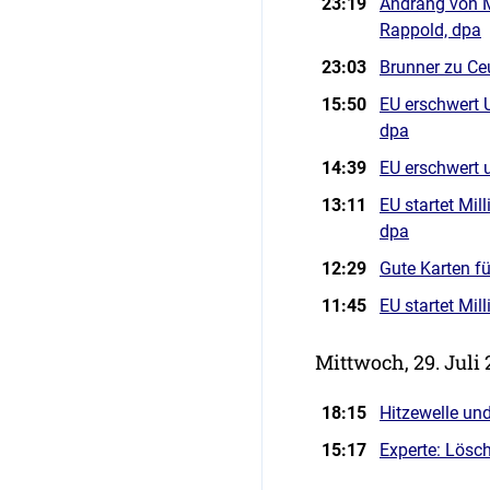
23:19
Andrang von M
Rappold, dpa
23:03
Brunner zu Ceu
15:50
EU erschwert U
dpa
14:39
EU erschwert 
13:11
EU startet Mil
dpa
12:29
Gute Karten f
11:45
EU startet Mil
Mittwoch, 29. Juli
18:15
Hitzewelle un
15:17
Experte: Lösch