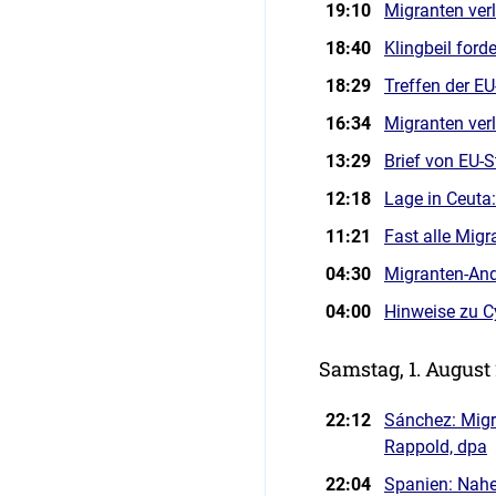
19:10
Migranten ver
18:40
Klingbeil ford
18:29
Treffen der E
16:34
Migranten verl
13:29
Brief von EU-
12:18
Lage in Ceuta:
11:21
Fast alle Migr
04:30
Migranten-Andr
04:00
Hinweise zu C
Samstag, 1. August
22:12
Sánchez: Migr
Rappold, dpa
22:04
Spanien: Nahe