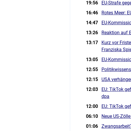
19:56
EU-Strafe geg
16:46
Rotes Meer: EU
14:47
EU-Kommission
13:26
Reaktion auf 
13:17
Kurz vor Fris
Franziska Spi
13:05
EU-Kommission
12:55
Politikwissens
12:15
USA verhängen
12:03
EU: TikTok gef
dpa
12:00
EU: TikTok gef
06:10
Neue US-Zölle 
01:06
Zwangsarbeit?