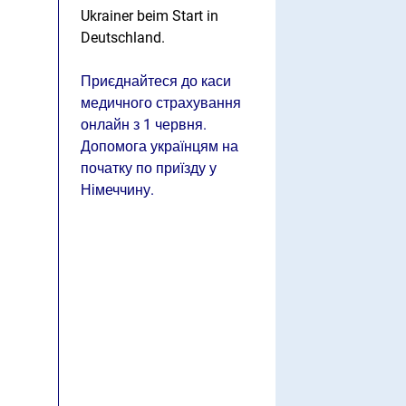
Ukrainer beim Start in
Deutschland.
Приєднайтеся до каси
медичного страхування
онлайн з 1 червня.
Допомога українцям на
початку по приїзду у
Німеччину.