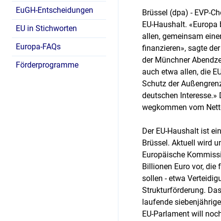
EuGH-Entscheidungen
Brüssel (dpa) - EVP-C
EU-Haushalt. «Europa br
EU in Stichworten
allen, gemeinsam eine
Europa-FAQs
finanzieren», sagte de
der Münchner Abendzei
Förderprogramme
auch etwa allen, die E
Schutz der Außengrenz
deutschen Interesse.»
wegkommen vom Nettoz
Der EU-Haushalt ist ei
Brüssel. Aktuell wird 
Europäische Kommissio
Billionen Euro vor, di
sollen - etwa Verteidi
Strukturförderung. Das 
laufende siebenjährig
EU-Parlament will noc