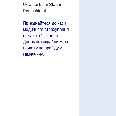
Ukrainer beim Start in
Deutschland.
Приєднайтеся до каси
медичного страхування
онлайн з 1 червня.
Допомога українцям на
початку по приїзду у
Німеччину.