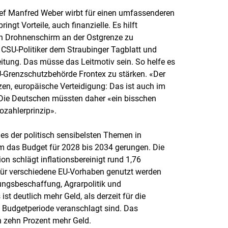
hef Manfred Weber wirbt für einen umfassenderen
ingt Vorteile, auch finanzielle. Es hilft
n Drohnenschirm an der Ostgrenze zu
r CSU-Politiker dem Straubinger Tagblatt und
tung. Das müsse das Leitmotiv sein. So helfe es
U-Grenzschutzbehörde Frontex zu stärken. «Der
en, europäische Verteidigung: Das ist auch im
 Die Deutschen müssten daher «ein bisschen
ahlerprinzip».
nes der politisch sensibelsten Themen in
um das Budget für 2028 bis 2034 gerungen. Die
n schlägt inflationsbereinigt rund 1,76
e für verschiedene EU-Vorhaben genutzt werden
gungsbeschaffung, Agrarpolitik und
ist deutlich mehr Geld, als derzeit für die
e Budgetperiode veranschlagt sind. Das
h zehn Prozent mehr Geld.