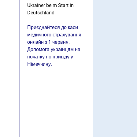
Ukrainer beim Start in
Deutschland.
Приєднайтеся до каси
медичного страхування
онлайн з 1 червня.
Допомога українцям на
початку по приїзду у
Німеччину.