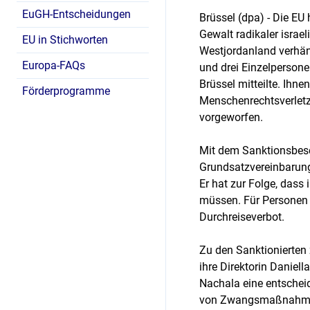
EuGH-Entscheidungen
Brüssel (dpa) - Die E
Gewalt radikaler israe
EU in Stichworten
Westjordanland verhän
Europa-FAQs
und drei Einzelpersonen
Brüssel mitteilte. Ihn
Förderprogramme
Menschenrechtsverlet
vorgeworfen.
Mit dem Sanktionsbesch
Grundsatzvereinbarun
Er hat zur Folge, dass
müssen. Für Personen g
Durchreiseverbot.
Zu den Sanktionierten
ihre Direktorin Daniell
Nachala eine entscheid
von Zwangsmaßnahmen,