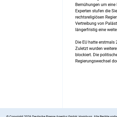
Bemühungen um eine la
Experten stufen die Sie
rechtsreligiösen Regier
Vertreibung von Paläs
längerfristig eine wei
Die EU hatte erstmals
Zuletzt wurden weiter
blockiert. Die politis
Regierungswechsel dor
© Copyright 2026 Deutsche Presse Agentur GmbH, Hamburg. Alle Rechte vorbe