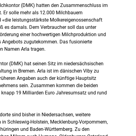
ilchkontor (DMK) hatten den Zusammenschluss im
. Er solle mehr als 12.000 Milchbauern
«die leistungsstärkste Molkereigenossenschaft
eß es damals. Dem Verbraucher soll das unter
örderung einer hochwertigen Milchproduktion und
s Angebots zugutekommen. Das fusionierte
n Namen Arla tragen.
tor (DMK) hat seinen Sitz im niedersächsischen
tung in Bremen. Arla ist im dänischen Viby zu
früheren Angaben auch der künftige Hauptsitz
ernehmens sein. Zusammen kommen die beiden
 knapp 19 Milliarden Euro Jahresumsatz und rund
rte sind bisher in Niedersachsen, weitere
m in Schleswig-Holstein, Mecklenburg-Vorpommern,
Thüringen und Baden-Württemberg. Zu den