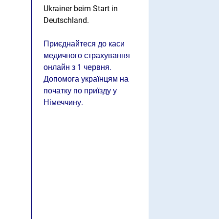
Ukrainer beim Start in
Deutschland.
Приєднайтеся до каси
медичного страхування
онлайн з 1 червня.
Допомога українцям на
початку по приїзду у
Німеччину.