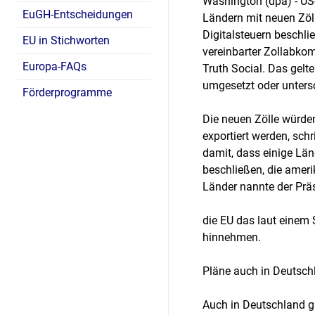
Washington (dpa) - US
EuGH-Entscheidungen
Ländern mit neuen Zöll
Digitalsteuern beschlie
EU in Stichworten
vereinbarter Zollabkom
Europa-FAQs
Truth Social. Das gel
umgesetzt oder unters
Förderprogramme
Die neuen Zölle würden
exportiert werden, sch
damit, dass einige Län
beschließen, die amer
Länder nannte der Präs
die EU das laut einem
hinnehmen.
Pläne auch in Deutsc
Auch in Deutschland g