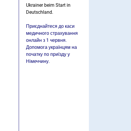
Ukrainer beim Start in
Deutschland.
Приєднайтеся до каси
медичного страхування
онлайн з 1 червня.
Допомога українцям на
початку по приїзду у
Німеччину.