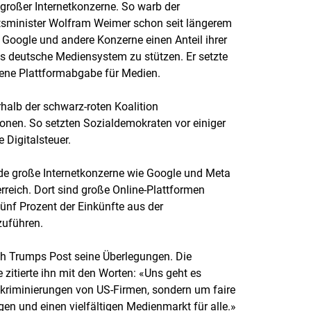
 großer Internetkonzerne. So warb der
tsminister Wolfram Weimer schon seit längerem
 Google und andere Konzerne einen Anteil ihrer
s deutsche Mediensystem zu stützen. Er setzte
ene Plattformabgabe für Medien.
halb der schwarz-roten Koalition
ionen. So setzten Sozialdemokraten vor einiger
e Digitalsteuer.
de große Internetkonzerne wie Google und Meta
terreich. Dort sind große Online-Plattformen
 fünf Prozent der Einkünfte aus der
zuführen.
ch Trumps Post seine Überlegungen. Die
 zitierte ihn mit den Worten: «Uns geht es
skriminierungen von US-Firmen, sondern um faire
n und einen vielfältigen Medienmarkt für alle.»