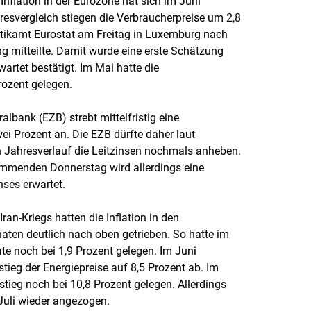
Inflation in der Eurozone hat sich im Juni
esvergleich stiegen die Verbraucherpreise um 2,8
istikamt Eurostat am Freitag in Luxemburg nach
g mitteilte. Damit wurde eine erste Schätzung
artet bestätigt. Im Mai hatte die
Prozent gelegen.
albank (EZB) strebt mittelfristig eine
i Prozent an. Die EZB dürfte daher laut
Jahresverlauf die Leitzinsen nochmals anheben.
mmenden Donnerstag wird allerdings eine
nses erwartet.
ran-Kriegs hatten die Inflation in den
en deutlich nach oben getrieben. So hatte im
ate noch bei 1,9 Prozent gelegen. Im Juni
tieg der Energiepreise auf 8,5 Prozent ab. Im
tieg noch bei 10,8 Prozent gelegen. Allerdings
Juli wieder angezogen.