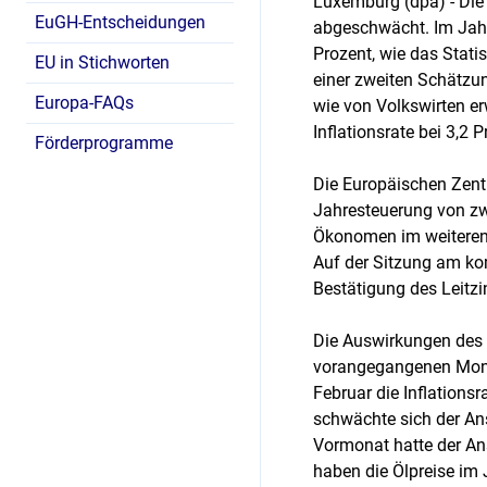
Luxemburg (dpa) - Die 
EuGH-Entscheidungen
abgeschwächt. Im Jahr
Prozent, wie das Stat
EU in Stichworten
einer zweiten Schätzun
Europa-FAQs
wie von Volkswirten erw
Inflationsrate bei 3,2 
Förderprogramme
Die Europäischen Zentr
Jahresteuerung von zwe
Ökonomen im weiteren 
Auf der Sitzung am ko
Bestätigung des Leitzi
Die Auswirkungen des I
vorangegangenen Monat
Februar die Inflationsr
schwächte sich der Ans
Vormonat hatte der Ans
haben die Ölpreise im 