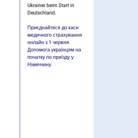
Ukrainer beim Start in
Deutschland.
Приєднайтеся до каси
медичного страхування
онлайн з 1 червня.
Допомога українцям на
початку по приїзду у
Німеччину.