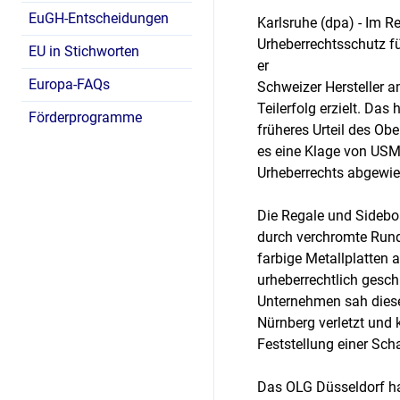
EuGH-Entscheidungen
Karlsruhe (dpa) - Im R
Urheberrechtsschutz f
EU in Stichworten
er
Europa-FAQs
Schweizer Hersteller 
Teilerfolg erzielt. Das
Förderprogramme
früheres Urteil des Ob
es eine Klage von USM 
Urheberrechts abgewies
Die Regale und Sidebo
durch verchromte Rund
farbige Metallplatten 
urheberrechtlich gesc
Unternehmen sah diese
Nürnberg verletzt und
Feststellung einer Sch
Das OLG Düsseldorf ha