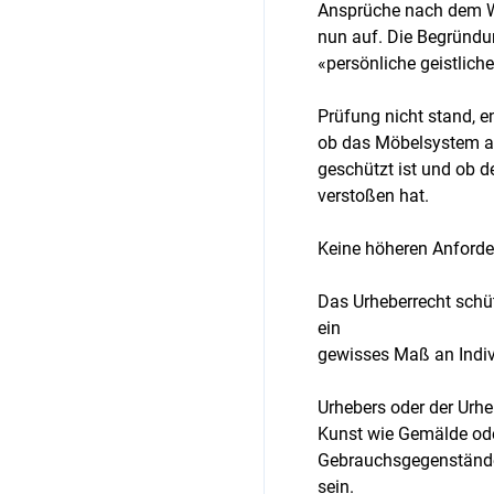
Ansprüche nach dem We
nun auf. Die Begründu
«persönliche geistlich
Prüfung nicht stand, 
ob das Möbelsystem al
geschützt ist und ob d
verstoßen hat.
Keine höheren Anford
Das Urheberrecht schüt
ein
gewisses Maß an Indivi
Urhebers oder der Urh
Kunst wie Gemälde ode
Gebrauchsgegenstände 
sein.