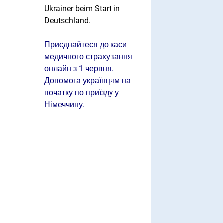
Ukrainer beim Start in
Deutschland.
Приєднайтеся до каси
медичного страхування
онлайн з 1 червня.
Допомога українцям на
початку по приїзду у
Німеччину.