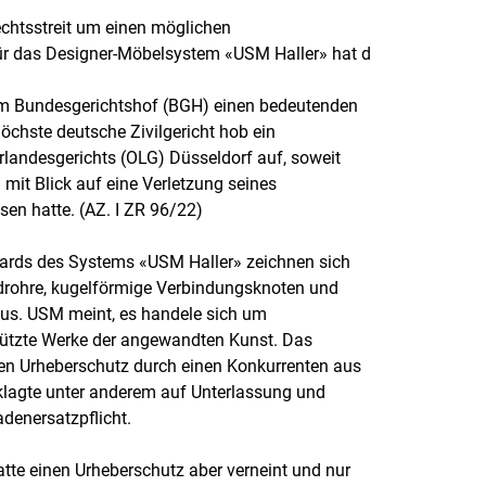
echtsstreit um einen möglichen
ür das Designer-Möbelsystem «USM Haller» hat d
am Bundesgerichtshof (BGH) einen bedeutenden
 höchste deutsche Zivilgericht hob ein
erlandesgerichts (OLG) Düsseldorf auf, soweit
mit Blick auf eine Verletzung seines
en hatte. (AZ. I ZR 96/22)
ards des Systems «USM Haller» zeichnen sich
rohre, kugelförmige Verbindungsknoten und
aus. USM meint, es handele sich um
hützte Werke der angewandten Kunst. Das
n Urheberschutz durch einen Konkurrenten aus
 klagte unter anderem auf Unterlassung und
adenersatzpflicht.
tte einen Urheberschutz aber verneint und nur