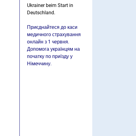
Ukrainer beim Start in
Deutschland.
Приєднайтеся до каси
медичного страхування
онлайн з 1 червня.
Допомога українцям на
початку по приїзду у
Німеччину.