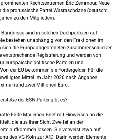
 prominenten Rechtsextremen Éric Zemmour, Neue
r die prorussische Partei Wasraschdane (deutsch:
garien zu den Mitgliedern.
e Bündnisse sind in solchen Dachparteien auf
 Sie bestehen unabhängig von den Fraktionen im
en sich die Europaabgeordneten zusammenschließen.
ne entsprechende Registrierung und werden von
ür europäische politische Parteien und
 Von der EU bekommen sie Fördergelder. Für die
bewilligten Mittel im Jahr 2026 nach Angaben
ximal rund zwei Millionen Euro.
rstöße der ESN-Partei gibt es?
atte Ende Mai einen Brief mit Hinweisen an die
ttelt, die aus ihrer Sicht Zweifel an der
erte aufkommen lassen. Sie verweist etwa auf
dung des VG Köln zur AfD. Darin werden Elemente