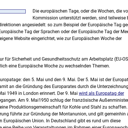
Die europäischen Tage, oder die Wochen, die vo
Kommission unterstützt werden, sind teilweise 
irektionen angesiedelt: so zum Beispiel der Europäische Tag g
uropäische Tag der Sprachen oder der Europäische Tag der Mee
eigene Website eingerichtet, wie zur Europäischen Woche der
ur für Sicherheit und Gesundheitsschutz am Arbeitsplatz (EU-O
ährlich eine Europäische Woche zu wechselnden Themen.
 Europatage: den 5. Mai und den 9. Mai. Der 5. Mai ist der Europa
damit an die Gründung des Europarates durch die Unterzeichnun
ai 1949 in London erinnert. Der 9. Mai
wird als Europatag der
gangen. Am 9. Mai1950 schlug der französische Außenministe
eine Produktionsgemeinschaft für Kohle und Stahl zu schaffen.
ung führte zur Gründung der Montanunion, und gilt gemeinhin 
en Europäischen Union. In Deutschland gibt es rund um diese
le eine Reihe von Veranstaltungen im Rahmen einer Europawoch