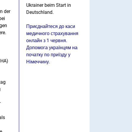
Ukrainer beim Start in
n der
Deutschland.
bei
egen
Приєднайтеся до каси
re.
медичного страхування
онлайн з 1 червня.
Допомога українцям на
початку по приїзду у
SHA)
Німеччину.
tag
g
r
als
e.