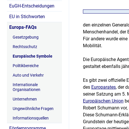
EuGH-Entscheidungen
EU in Stichworten
den einzelnen Generald
Europa-FAQs
Menschenhandel, der E
Gesetzgebung
Für andere wurde eine 
Mobilität.
Rechtsschutz
Europäische Symbole
Die Europäische Agent
Politikbereiche
gestaltet ebenfalls j
Auto und Verkehr
Es gibt zwei offizielle
Internationale
des
Europarates
, der 
Organisationen
seiner Satzung am 5. M
Unternehmen
Europäischen Union
be
Robert Schumann vor, 
Ungewöhnliche Fragen
Diese Schumann-Erklär
Informationsquellen
Grundstein der heutig
Förderprogramme
Europatage mittlerwei