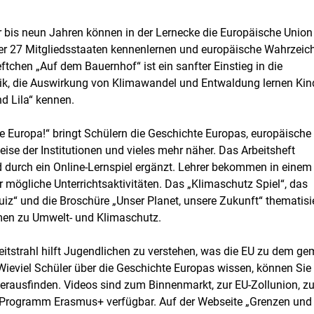
 bis neun Jahren können in der Lernecke die Europäische Union
der 27 Mitgliedsstaaten kennenlernen und europäische Wahrzeic
tchen „Auf dem Bauernhof“ ist ein sanfter Einstieg in die
tik, die Auswirkung von Klimawandel und Entwaldung lernen Kin
d Lila“ kennen.
 Europa!“ bringt Schülern die Geschichte Europas, europäische
eise der Institutionen und vieles mehr näher. Das Arbeitsheft
d durch ein Online-Lernspiel ergänzt. Lehrer bekommen in einem
 mögliche Unterrichtsaktivitäten. Das „Klimaschutz Spiel“, das
iz“ und die Broschüre „Unser Planet, unsere Zukunft“ thematisi
en zu Umwelt- und Klimaschutz.
itstrahl hilft Jugendlichen zu verstehen, was die EU zu dem g
. Wieviel Schüler über die Geschichte Europas wissen, können Sie
herausfinden. Videos sind zum Binnenmarkt, zur EU-Zollunion, 
Programm Erasmus+ verfügbar. Auf der Webseite „Grenzen und