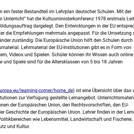
 ein fester Bestandteil im Lehrplan deutscher Schulen. Mit der
Unterricht“ hat die Kultusministerkonferenz 1978 erstmals Leit
Bildungsauftrag dargelegt. Den Entwicklungen in der EU entspr
ter die Empfehlungen mehrmals angepasst. Für die Umsetzung 
änder zuständig. Die Europäische Union hilft den Schulen durch
smaterial. Lehrmaterial der EU-Institutionen gibt es in Form von
ttern, Videos und Spielen. Schüler können ihr Wissen auch online
e und Spiele sind für die Altersklassen von 5 bis 18 Jahren
europa.eu/learning-corner/home_de
) ist eine Übersicht über das
tutionen zur Verfügung gestellte Lernangebot. Unterrichtsmateri
tionen der Europäischen Union, den Rechtsvorschriften, den EU-
er Geschichte der Europäischen Union. Lehrer finden in der Ler
olitikbereichen wie Lebensmittel, Landwirtschaft und Fischerei,
tz und Kultur.