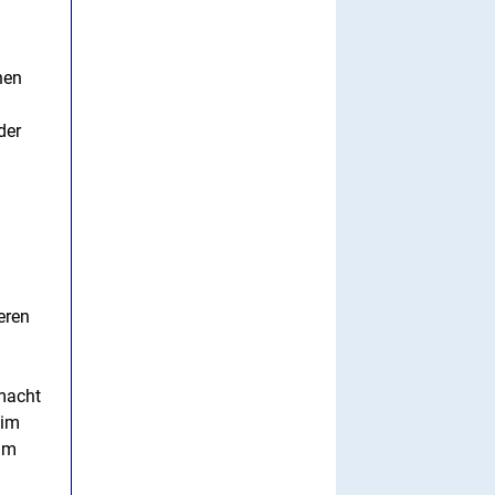
hen
der
eren
emacht
 im
zum