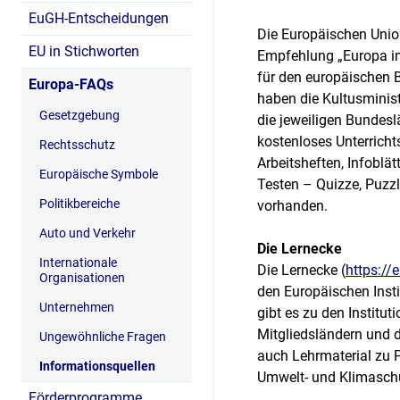
EuGH-Entscheidungen
Die Europäischen Union
EU in Stichworten
Empfehlung „Europa im 
für den europäischen 
Europa-FAQs
haben die Kultusminis
Gesetzgebung
die jeweiligen Bundesl
kostenloses Unterricht
Rechtsschutz
Arbeitsheften, Infoblä
Europäische Symbole
Testen – Quizze, Puzzl
Politikbereiche
vorhanden.
Auto und Verkehr
Die Lernecke
Internationale
Die Lernecke (
https://
Organisationen
den Europäischen Insti
Unternehmen
gibt es zu den Institu
Mitgliedsländern und d
Ungewöhnliche Fragen
auch Lehrmaterial zu P
Informationsquellen
Umwelt- und Klimaschu
Förderprogramme