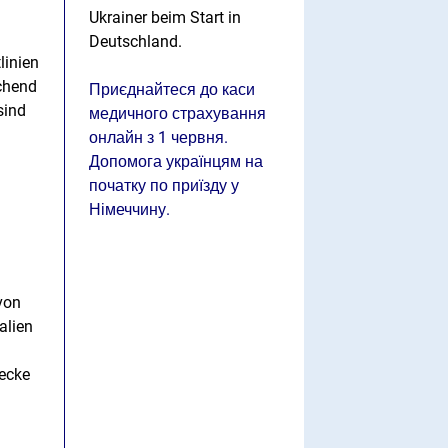
Ukrainer beim Start in
Deutschland.
linien
echend
Приєднайтеся до каси
sind
медичного страхування
онлайн з 1 червня.
Допомога українцям на
початку по приїзду у
Німеччину.
 von
alien
necke