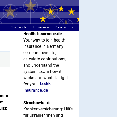
Stichworte
Impressum
Datenschutz
Health-Insurance.de
Your way to join health
insurance in Germany:
compare benefits,
calculate contributions,
and understand the
system. Learn how it
works and what it's right
for you.
Health-
Insurance.de
hemen
um
Strachowka.de
uizz
Krankenversicherung: Hilfe
für Ukrainerinnen und