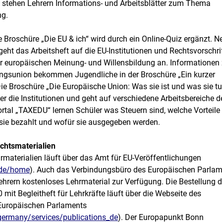
“ stehen Lehrern Informations- und Arbeitsblätter zum Thema
ng.
 Broschüre „Die EU & ich“ wird durch ein Online-Quiz ergänzt. 
geht das Arbeitsheft auf die EU-Institutionen und Rechtsvorschri
zur europäischen Meinung- und Willensbildung an. Informationen 
ngsunion bekommen Jugendliche in der Broschüre „Ein kurzer
ie Broschüre „Die Europäische Union: Was sie ist und was sie tu
ber die Institutionen und geht auf verschiedene Arbeitsbereiche d
ortal „TAXEDU“ lernen Schüler was Steuern sind, welche Vorteile
 sie bezahlt und wofür sie ausgegeben werden.
ichtsmaterialien
rmaterialien läuft über das Amt für EU-Veröffentlichungen
/de/home
). Auch das Verbindungsbüro des Europäischen Parla
Lehrern kostenloses Lehrmaterial zur Verfügung. Die Bestellung d
mit Begleitheft für Lehrkräfte läuft über die Webseite des
Europäischen Parlaments
/germany/services/publications_de
). Der Europapunkt Bonn