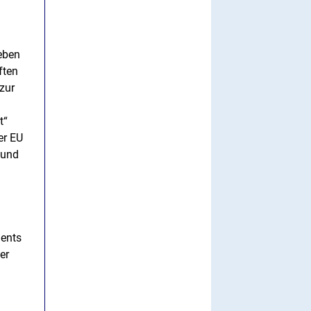
Neben
ften
zur
t“
er EU
 und
ments
er