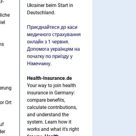
).
Ukrainer beim Start in
Deutschland.
liche
iel
Приєднайтеся до каси
медичного страхування
онлайн з 1 червня.
ms
Допомога українцям на
початку по приїзду у
Німеччину.
Health-Insurance.de
Your way to join health
ierung
insurance in Germany:
compare benefits,
or Ort
calculate contributions,
and understand the
system. Learn how it
uf
works and what it's right
der