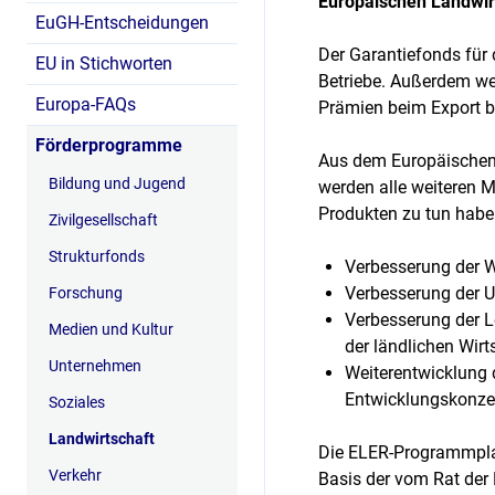
Europäischen Landwirt
EuGH-Entscheidungen
Der Garantiefonds für 
EU in Stichworten
Betriebe. Außerdem wer
Europa-FAQs
Prämien beim Export b
Förderprogramme
Aus dem Europäischen 
Bildung und Jugend
werden alle weiteren M
Produkten zu tun habe
Zivilgesellschaft
Strukturfonds
Verbesserung der W
Verbesserung der 
Forschung
Verbesserung der L
Medien und Kultur
der ländlichen Wirt
Unternehmen
Weiterentwicklung 
Entwicklungskonze
Soziales
Landwirtschaft
Die ELER-Programmplan
Verkehr
Basis der vom Rat der 