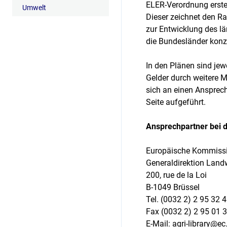
ELER-Verordnung erstel
Umwelt
Dieser zeichnet den Ra
zur Entwicklung des l
die Bundesländer konzi
In den Plänen sind jew
Gelder durch weitere M
sich an einen Ansprec
Seite aufgeführt.
Ansprechpartner bei 
Europäische Kommiss
Generaldirektion Land
200, rue de la Loi
B-1049 Brüssel
Tel. (0032 2) 2 95 32 
Fax (0032 2) 2 95 01 
E-Mail: agri-library@e