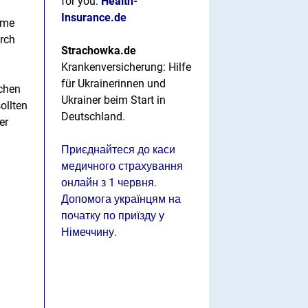
for you.
Health-
Insurance.de
mme
rch
Strachowka.de
Krankenversicherung: Hilfe
für Ukrainerinnen und
schen
Ukrainer beim Start in
ollten
Deutschland.
er
Приєднайтеся до каси
медичного страхування
онлайн з 1 червня.
Допомога українцям на
початку по приїзду у
Німеччину.