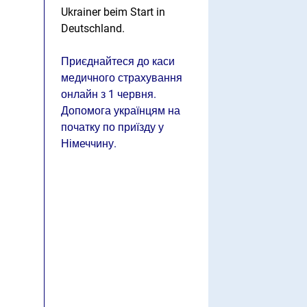
Ukrainer beim Start in
Deutschland.
Приєднайтеся до каси
медичного страхування
онлайн з 1 червня.
Допомога українцям на
початку по приїзду у
Німеччину.