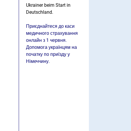
Ukrainer beim Start in
Deutschland.
Приєднайтеся до каси
медичного страхування
онлайн з 1 червня.
Допомога українцям на
початку по приїзду у
Німеччину.