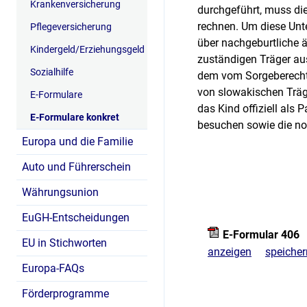
Krankenversicherung
durchgeführt, muss di
rechnen. Um diese Unt
Pflegeversicherung
über nachgeburtliche ä
Kindergeld/Erziehungsgeld
zuständigen Träger aus
Sozialhilfe
dem vom Sorgeberechti
von slowakischen Träg
E-Formulare
das Kind offiziell als
E-Formulare konkret
besuchen sowie die 
Europa und die Familie
Auto und Führerschein
Währungsunion
EuGH-Entscheidungen
E-Formular 406
EU in Stichworten
anzeigen
speicher
Europa-FAQs
Förderprogramme