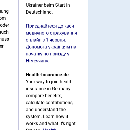
Ukrainer beim Start in
igung
Deutschland.
vom
 oder
Приєднайтеся до каси
 auch
медичного страхування
 muss
онлайн з 1 червня.
gen
Допомога українцям на
початку по приїзду у
Німеччину.
Health-Insurance.de
Your way to join health
insurance in Germany:
compare benefits,
calculate contributions,
and understand the
system. Learn how it
works and what it's right