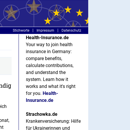
Stichworte
Impressum
Datenschutz
Health-Insurance.de
Your way to join health
insurance in Germany:
compare benefits,
calculate contributions,
and understand the
system. Learn how it
ndig
works and what it's right
for you.
Health-
Insurance.de
eich
Strachowka.de
onat,
Krankenversicherung: Hilfe
ht
für Ukrainerinnen und