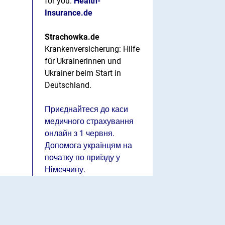
for you.
Health-
Insurance.de
Strachowka.de
Krankenversicherung: Hilfe
für Ukrainerinnen und
Ukrainer beim Start in
Deutschland.
Приєднайтеся до каси
медичного страхування
онлайн з 1 червня.
Допомога українцям на
початку по приїзду у
Німеччину.