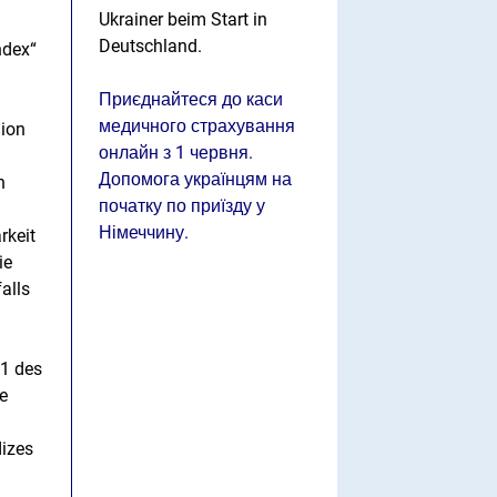
Ukrainer beim Start in
Deutschland.
ndex“
Приєднайтеся до каси
медичного страхування
nion
онлайн з 1 червня.
Допомога українцям на
n
початку по приїзду у
Німеччину.
rkeit
ie
alls
21 des
e
dizes