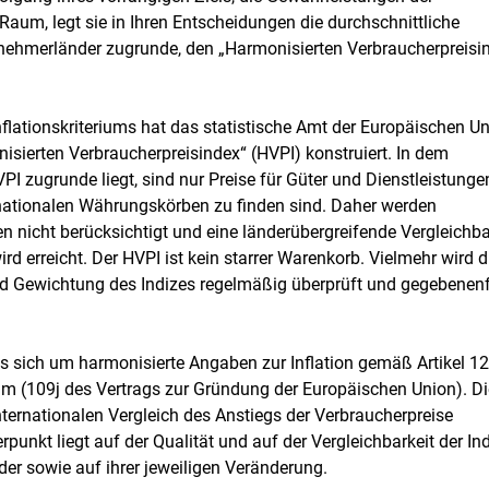
-Raum, legt sie in Ihren Entscheidungen die durchschnittliche
eilnehmerländer zugrunde, den „Harmonisierten Verbraucherpreisi
flationskriteriums hat das statistische Amt der Europäischen U
isierten Verbraucherpreisindex“ (HVPI) konstruiert. In dem
I zugrunde liegt, sind nur Preise für Güter und Dienstleistunge
n nationalen Währungskörben zu finden sind. Daher werden
n nicht berücksichtigt und eine länderübergreifende Vergleichba
rd erreicht. Der HVPI ist kein starrer Warenkorb. Vielmehr wird d
 Gewichtung des Indizes regelmäßig überprüft und gegebenenf
s sich um harmonisierte Angaben zur Inflation gemäß Artikel 1
m (109j des Vertrags zur Gründung der Europäischen Union). Di
ternationalen Vergleich des Anstiegs der Verbraucherpreise
punkt liegt auf der Qualität und auf der Vergleichbarkeit der In
er sowie auf ihrer jeweiligen Veränderung.