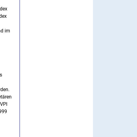
ndex
ndex
nd im
s
rden.
tären
EVPI
1999