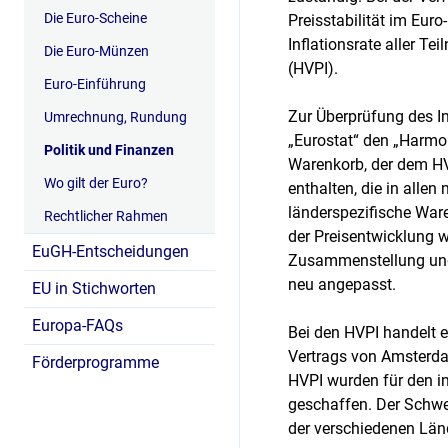
Die Euro-Scheine
Preisstabilität im Euro
Inflationsrate aller T
Die Euro-Münzen
(HVPI).
Euro-Einführung
Zur Überprüfung des In
Umrechnung, Rundung
„Eurostat“ den „Harmon
Politik und Finanzen
Warenkorb, der dem HVP
Wo gilt der Euro?
enthalten, die in alle
länderspezifische Ware
Rechtlicher Rahmen
der Preisentwicklung wi
EuGH-Entscheidungen
Zusammenstellung und
neu angepasst.
EU in Stichworten
Europa-FAQs
Bei den HVPI handelt e
Vertrags von Amsterda
Förderprogramme
HVPI wurden für den in
geschaffen. Der Schwer
der verschiedenen Länd