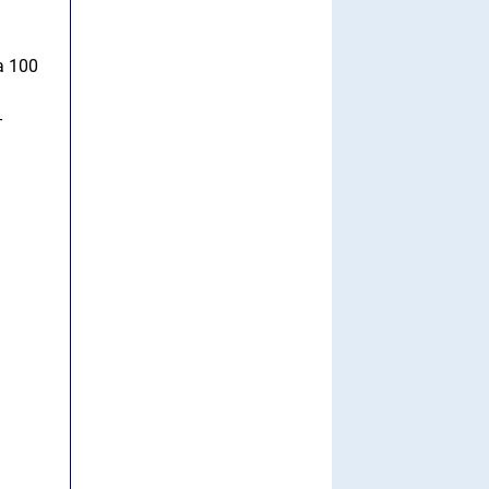
a 100
-