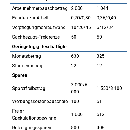
Arbeitnehmerpauschbetrag
2 000
1 044
Fahrten zur Arbeit
0,70/0,80
0,36/0,40
Verpflegungmehraufwand
10/20/46
6/12/24
Sachbezugs-Freigrenze
50
50
Geringsfügig Beschäftigte
Monatsbetrag
630
325
Stundenbetrag
22
12
Sparen
3 000/6
Sparerfreibetrag
1 550/3 100
000
Werbungskostenpauschale
100
51
Freigr.
1 000
512
Spekulationsgewinne
Beteiligungssparen
800
408