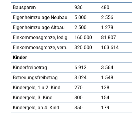
Bausparen
936
480
Eigenheimzulage Neubau
5 000
2 556
Eigenheimzulage Altbau
2 500
1 278
Einkommensgrenze, ledig
160 000
81 807
Einkommensgrenze, verh.
320 000
163 614
Kinder
Kinderfreibetrag
6 912
3 564
Betreuungsfreibetrag
3 024
1 548
Kindergeld, 1.u.2. Kind
270
138
Kindergeld, 3. Kind
300
154
Kindergeld, ab 4. Kind
350
179