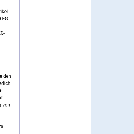
ikel
0 EG-
EG-
e den
rlich
G-
it
g von
re