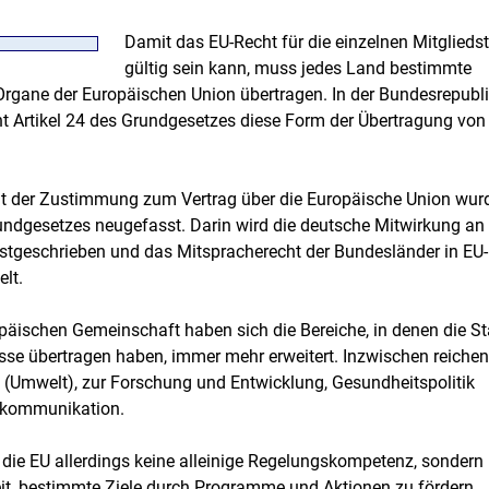
Damit das EU-Recht für die einzelnen Mitglieds
gültig sein kann, muss jedes Land bestimmte
Organe der Europäischen Union übertragen. In der Bundesrepubl
t Artikel 24 des Grundgesetzes diese Form der Übertragung von
der Zustimmung zum Vertrag über die Europäische Union wur
undgesetzes neugefasst. Darin wird die deutsche Mitwirkung an 
stgeschrieben und das Mitspracherecht der Bundesländer in EU-
lt.
päischen Gemeinschaft haben sich die Bereiche, in denen die S
se übertragen haben, immer mehr erweitert. Inzwischen reichen
(Umwelt), zur Forschung und Entwicklung, Gesundheitspolitik
ekommunikation.
t die EU allerdings keine alleinige Regelungskompetenz, sondern
eit, bestimmte Ziele durch Programme und Aktionen zu fördern.