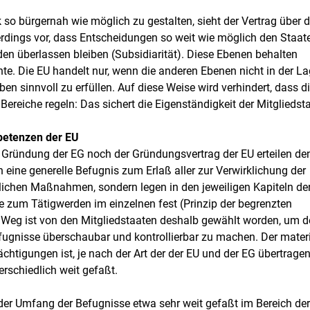
 so bürgernah wie möglich zu gestalten, sieht der Vertrag über d
rdings vor, dass Entscheidungen so weit wie möglich den Staat
n überlassen bleiben (Subsidiarität). Diese Ebenen behalten
hte. Die EU handelt nur, wenn die anderen Ebenen nicht in der L
en sinnvoll zu erfüllen. Auf diese Weise wird verhindert, dass d
Bereiche regeln: Das sichert die Eigenständigkeit der Mitgliedst
petenzen der EU
r Gründung der EG noch der Gründungsvertrag der EU erteilen de
ine generelle Befugnis zum Erlaß aller zur Verwirklichung der
rlichen Maßnahmen, sondern legen in den jeweiligen Kapiteln de
 zum Tätigwerden im einzelnen fest (Prinzip der begrenzten
 Weg ist von den Mitgliedstaaten deshalb gewählt worden, um 
fugnisse überschaubar und kontrollierbar zu machen. Der materi
htigungen ist, je nach der Art der der EU und der EG übertrage
rschiedlich weit gefaßt.
der Umfang der Befugnisse etwa sehr weit gefaßt im Bereich der