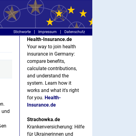
Stichworte
Impressum
Datenschutz
Health-Insurance.de
Your way to join health
insurance in Germany:
compare benefits,
calculate contributions,
and understand the
system. Learn how it
works and what it's right
for you.
Health-
en.
Insurance.de
n und
Strachowka.de
ßen
Krankenversicherung: Hilfe
für Ukrainerinnen und