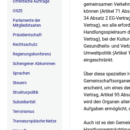
Öffentliche Aufträge
gemeinsamen Verkehrsp
OSZE
können (Artikel 71 Abs
34 Absatz 2 EG-Vertrag
Parlamente der
Vertrag), wo alle erf
Mitgliedstaaten
Handlungsspielraum der
Präsidentschaft
Vertrag), bei der Kultu
Rechtsschutz
Gesundheits- und Verbr
Umweltpolitik (Artike
Regierungskonferenz
eingeschränkt.
Schengener Abkommen
Sprachen
Über diese speziellen
Gemeinschaftsorganen 
Steuern
erscheint, um eines der
Strukturpolitik
Vertrag, Artikel 95 A
wird den Organen aller
Subsidiarität
Aufgaben ermöglicht, d
Terrorismus
Transeuropäische Netze
Auch ist es den Gemein
Handlungsermächtigung