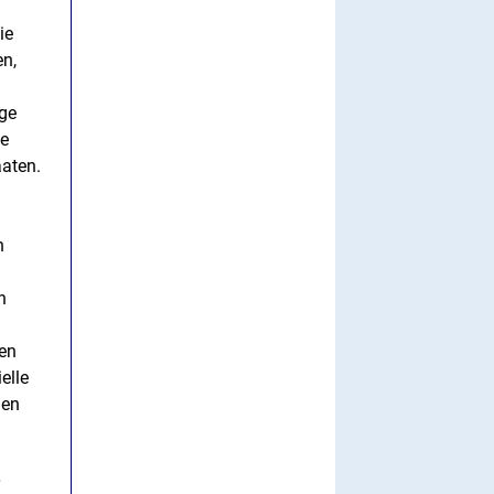
ie
en,
age
ie
aaten.
n
n
den
elle
nen