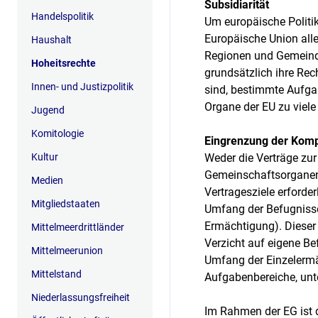
Subsidiarität
Handelspolitik
Um europäische Politik
Europäische Union alle
Haushalt
Regionen und Gemeinde
Hoheitsrechte
grundsätzlich ihre Rec
Innen- und Justizpolitik
sind, bestimmte Aufgab
Organe der EU zu viele 
Jugend
Komitologie
Eingrenzung der Kom
Kultur
Weder die Verträge zu
Gemeinschaftsorganen e
Medien
Vertragesziele erforde
Mitgliedstaaten
Umfang der Befugnisse
Ermächtigung). Dieser
Mittelmeerdrittländer
Verzicht auf eigene Be
Mittelmeerunion
Umfang der Einzelermäc
Mittelstand
Aufgabenbereiche, unte
Niederlassungsfreiheit
Im Rahmen der EG ist 