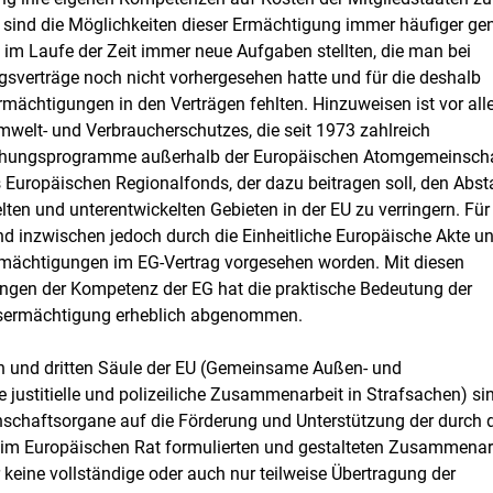
is sind die Möglichkeiten dieser Ermächtigung immer häufiger ge
 im Laufe der Zeit immer neue Aufgaben stellten, die man bei
sverträge noch nicht vorhergesehen hatte und für die deshalb
mächtigungen in den Verträgen fehlten. Hinzuweisen ist vor al
mwelt- und Verbraucherschutzes, die seit 1973 zahlreich
chungsprogramme außerhalb der Europäischen Atomgemeinsch
s Europäischen Regionalfonds, der dazu beitragen soll, den Abs
ten und unterentwickelten Gebieten in der EU zu verringern. Für
nd inzwischen jedoch durch die Einheitliche Europäische Akte u
Ermächtigungen im EG-Vertrag vorgesehen worden. Mit diesen
ngen der Kompetenz der EG hat die praktische Bedeutung der
sermächtigung erheblich abgenommen.
 und dritten Säule der EU (Gemeinsame Außen- und
e justitielle und polizeiliche Zusammenarbeit in Strafsachen) si
schaftsorgane auf die Förderung und Unterstützung der durch 
t im Europäischen Rat formulierten und gestalteten Zusammenar
r keine vollständige oder auch nur teilweise Übertragung der