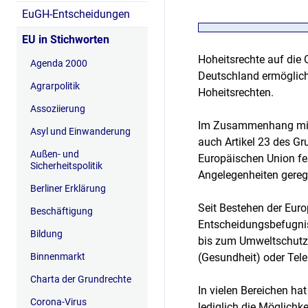
EuGH-Entscheidungen
EU in Stichworten
Hoheitsrechte auf die 
Agenda 2000
Deutschland ermöglich
Agrarpolitik
Hoheitsrechten.
Assoziierung
Im Zusammenhang mit 
Asyl und Einwanderung
auch Artikel 23 des Gr
Außen- und
Europäischen Union fe
Sicherheitspolitik
Angelegenheiten gerege
Berliner Erklärung
Seit Bestehen der Euro
Beschäftigung
Entscheidungsbefugnis
Bildung
bis zum Umweltschutz 
Binnenmarkt
(Gesundheit) oder Tel
Charta der Grundrechte
In vielen Bereichen ha
Corona-Virus
lediglich die Möglichk