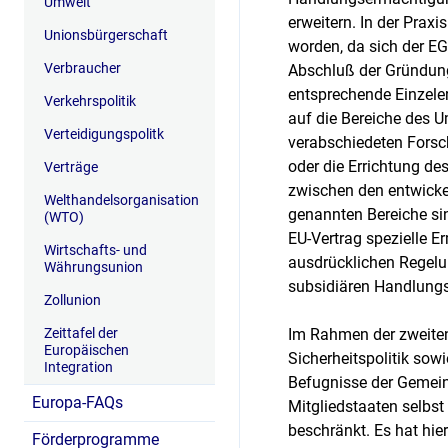
Umwelt
erweitern. In der Prax
Unionsbürgerschaft
worden, da sich der EG
Verbraucher
Abschluß der Gründung
entsprechende Einzeler
Verkehrspolitik
auf die Bereiche des U
Verteidigungspolitk
verabschiedeten Fors
oder die Errichtung de
Verträge
zwischen den entwickel
Welthandelsorganisation
genannten Bereiche si
(WTO)
EU-Vertrag spezielle 
Wirtschafts- und
ausdrücklichen Regelu
Währungsunion
subsidiären Handlung
Zollunion
Zeittafel der
Im Rahmen der zweiten
Europäischen
Sicherheitspolitik sowi
Integration
Befugnisse der Gemein
Europa-FAQs
Mitgliedstaaten selbs
beschränkt. Es hat hie
Förderprogramme