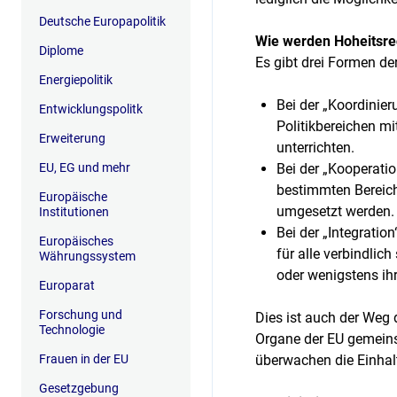
Deutsche Europapolitik
Wie werden Hoheitsre
Diplome
Es gibt drei Formen de
Energiepolitik
Bei der „Koordinie
Entwicklungspolitk
Politikbereichen m
Erweiterung
unterrichten.
EU, EG und mehr
Bei der „Kooperati
bestimmten Bereich
Europäische
umgesetzt werden.
Institutionen
Bei der „Integratio
Europäisches
für alle verbindlic
Währungssystem
oder wenigstens i
Europarat
Forschung und
Dies ist auch der Weg 
Technologie
Organe der EU gemeins
Frauen in der EU
überwachen die Einhal
Gesetzgebung