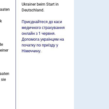
Ukrainer beim Start in
taaten
Deutschland.
ik
Приєднайтеся до каси
медичного страхування
онлайн з 1 червня.
Допомога українцям на
de
початку по приїзду у
einer
Німеччину.
taaten
 sie