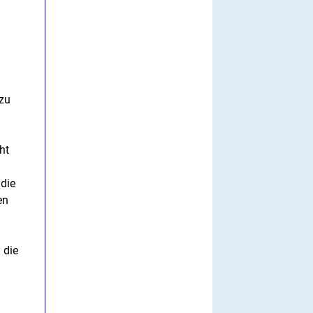
 zu
ht
 die
en
 die