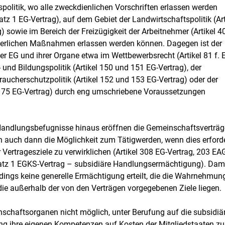
olitik, wo alle zweckdienlichen Vorschriften erlassen werden
atz 1 EG-Vertrag), auf dem Gebiet der Landwirtschaftspolitik (Art
) sowie im Bereich der Freizügigkeit der Arbeitnehmer (Artikel 4
orderlichen Maßnahmen erlassen werden können. Dagegen ist der
 EG und ihrer Organe etwa im Wettbewerbsrecht (Artikel 81 f. 
r- und Bildungspolitik (Artikel 150 und 151 EG-Vertrag), der
aucherschutzpolitik (Artikel 152 und 153 EG-Vertrag) oder der
l 175 EG-Vertrag) durch eng umschriebene Voraussetzungen
 Handlungsbefugnisse hinaus eröffnen die Gemeinschaftsverträg
auch dann die Möglichkeit zum Tätigwerden, wenn dies erforde
 Vertragesziele zu verwirklichen (Artikel 308 EG-Vertrag, 203 EA
bsatz 1 EGKS-Vertrag – subsidiäre Handlungsermächtigung). Dam
dings keine generelle Ermächtigung erteilt, die die Wahrnehmun
ie außerhalb der von den Verträgen vorgegebenen Ziele liegen.
schaftsorganen nicht möglich, unter Berufung auf die subsidiä
 ihre eigenen Kompetenzen auf Kosten der Mitgliedstaaten zu