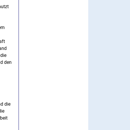
nutzt
lem
aft
tand
 die
nd den
nd die
die
beit