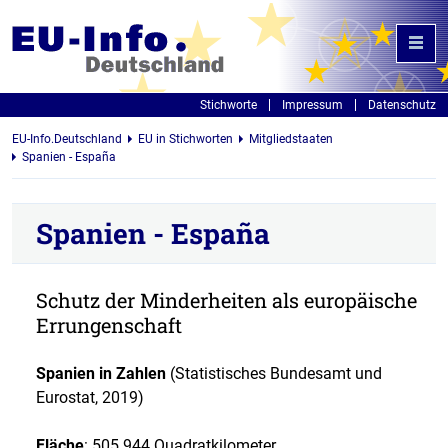
Stichworte
Impressum
Datenschutz
EU-Info.Deutschland
EU in Stichworten
Mitgliedstaaten
Spanien - España
Spanien - España
Schutz der Minderheiten als europäische
Errungenschaft
Spanien in Zahlen
(Statistisches Bundesamt und
Eurostat, 2019)
Fläche
: 505.944 Quadratkilometer